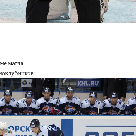
ме матча
ноклубников