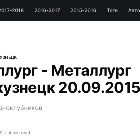
2017-2018
2016-2017
2015-2016
Теги
Авт
КУЗНЕЦК
лург - Металлург
узнецк 20.09.201
дноклубников
5
•
4 min read