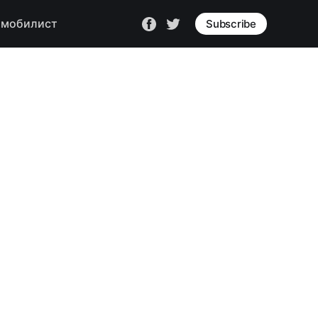
омобилист
Subscribe
5