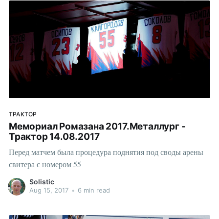
ТРАКТОР
Мемориал Ромазана 2017.Металлург -
Трактор 14.08.2017
Перед матчем была процедура поднятия под своды арены
свитера с номером 55
Solistic
Aug 15, 2017
•
6 min read