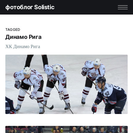
фотоблог Solistic
TAGGED
Динамо Рига
ХК Динамо Рига