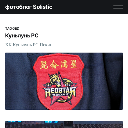
фотоблог Solistic
TAGGED
Куньлунь РС
ХК Куньлунь РС Пекин