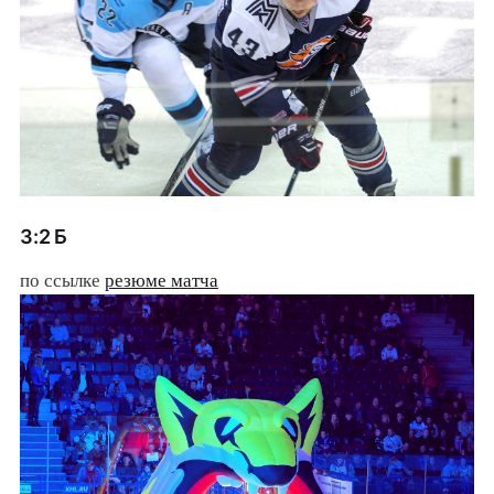
3:2 Б
по ссылке
резюме матча