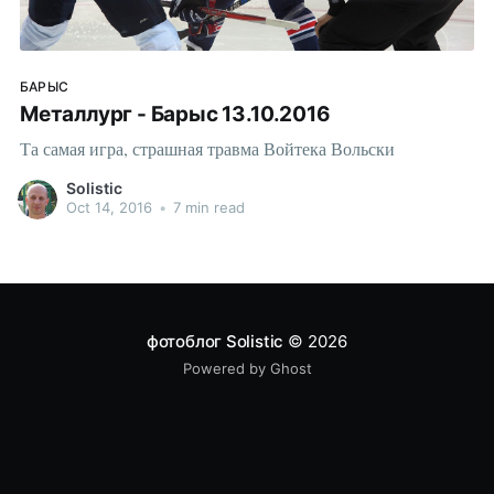
БАРЫС
Металлург - Барыс 13.10.2016
Та самая игра, страшная травма Войтека Вольски
Solistic
Oct 14, 2016
•
7 min read
фотоблог Solistic
© 2026
Powered by Ghost